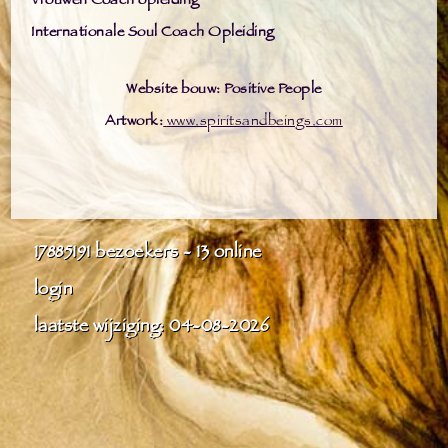
Vrouwen Coach opleiding
Internationale Soul Coach Opleiding
Website bouw: Positive People
Artwork:
www.spiritsandbeings.com
17885191
bezoekers - 13 online
login
laatste wijziging: 04-08-2026