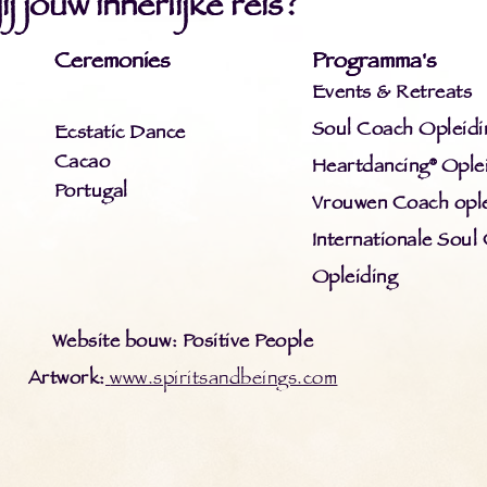
j jouw innerlijke reis?
Ceremonies
Programma's
Events & Retreats
Soul Coach Opleidi
Ecstatic Dance
Cacao
Heartdancing® Ople
Portugal
Vrouwen Coach ople
Internationale Soul
Opleiding
Website bouw: Positive People
Artwork:
www.spiritsandbeings.com