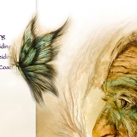
ng
iding
iding
 Coach