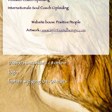
Vrouwen Coach opleiding
Internationale Soul Coach Opleiding
Website bouw: Positive People
Artwork:
www.spiritsandbeings.com
17886373
bezoekers - 8 online
login
laatste wijziging: 04-08-2026