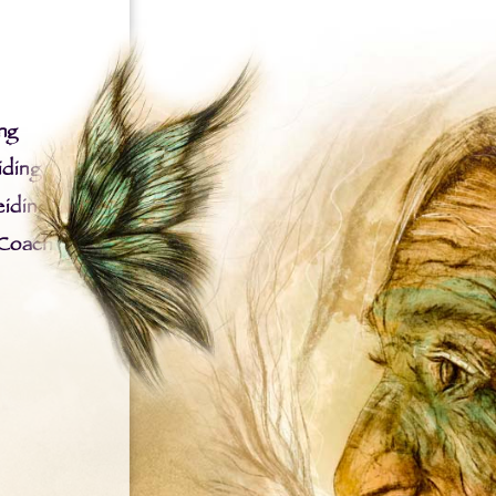
ng
iding
iding
 Coach