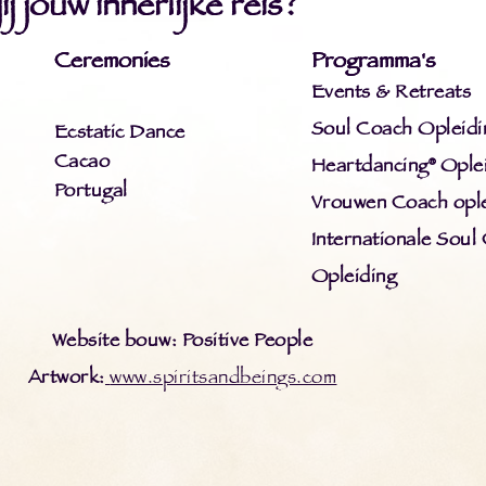
j jouw innerlijke reis?
Ceremonies
Programma's
Events & Retreats
Soul Coach Opleidi
Ecstatic Dance
Cacao
Heartdancing® Ople
Portugal
Vrouwen Coach ople
Internationale Soul
Opleiding
Website bouw: Positive People
Artwork:
www.spiritsandbeings.com