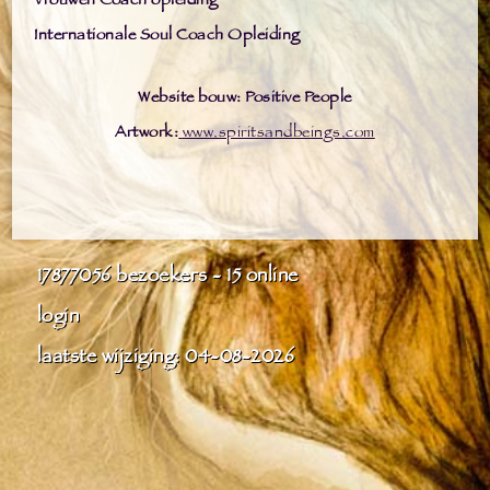
Vrouwen Coach opleiding
Internationale Soul Coach Opleiding
Website bouw: Positive People
Artwork:
www.spiritsandbeings.com
17877056
bezoekers - 15 online
login
laatste wijziging: 04-08-2026