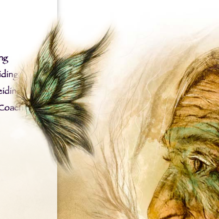
ng
iding
iding
 Coach