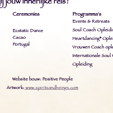
j jouw innerlijke reis?
Ceremonies
Programma's
Events & Retreats
Soul Coach Opleidi
Ecstatic Dance
Cacao
Heartdancing® Ople
Portugal
Vrouwen Coach ople
Internationale Soul
Opleiding
Website bouw: Positive People
Artwork:
www.spiritsandbeings.com