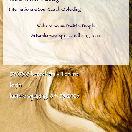
Vrouwen Coach opleiding
Internationale Soul Coach Opleiding
Website bouw: Positive People
Artwork:
www.spiritsandbeings.com
17867367
bezoekers - 11 online
login
laatste wijziging: 04-08-2026