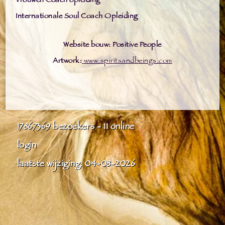
Vrouwen Coach opleiding
Internationale Soul Coach Opleiding
Website bouw: Positive People
Artwork:
www.spiritsandbeings.com
17867369
bezoekers - 11 online
login
laatste wijziging: 04-08-2026