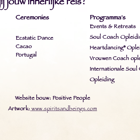
j jouw innerlijke reis?
Ceremonies
Programma's
Events & Retreats
Soul Coach Opleidi
Ecstatic Dance
Cacao
Heartdancing® Ople
Portugal
Vrouwen Coach ople
Internationale Soul
Opleiding
Website bouw: Positive People
Artwork:
www.spiritsandbeings.com