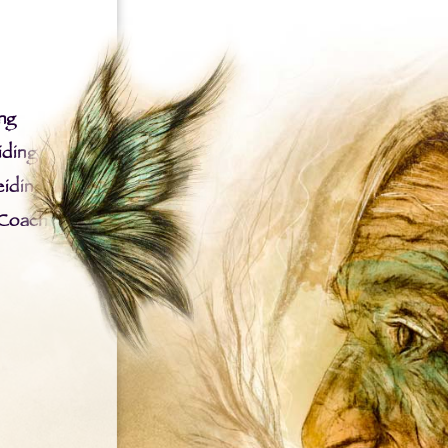
ng
iding
iding
 Coach