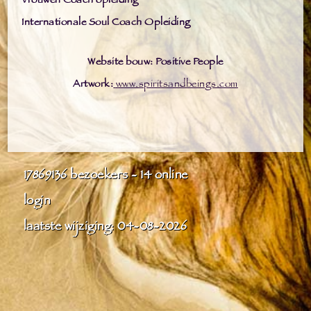
Vrouwen Coach opleiding
Internationale Soul Coach Opleiding
Website bouw: Positive People
Artwork:
www.spiritsandbeings.com
17869136
bezoekers - 14 online
login
laatste wijziging: 04-08-2026