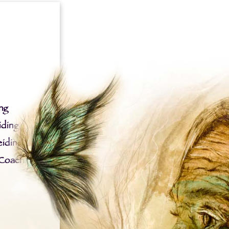
ng
iding
iding
 Coach