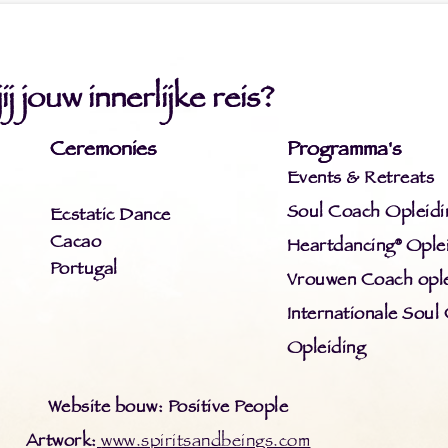
j jouw innerlijke reis?
Ceremonies
Programma's
Events & Retreats
Soul Coach Opleidi
Ecstatic Dance
Cacao
Heartdancing® Ople
Portugal
Vrouwen Coach ople
Internationale Soul
Opleiding
Website bouw: Positive People
Artwork:
www.spiritsandbeings.com