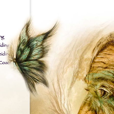
ng
iding
iding
 Coach