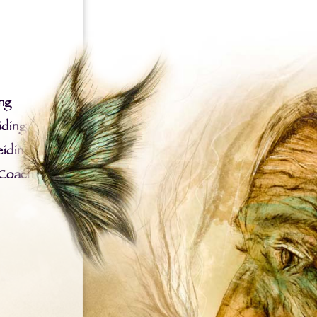
ng
iding
iding
 Coach