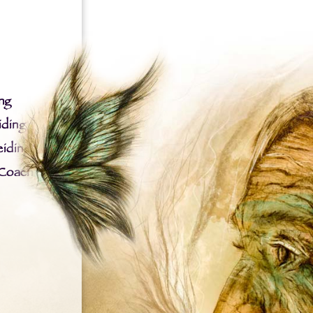
ng
iding
iding
 Coach