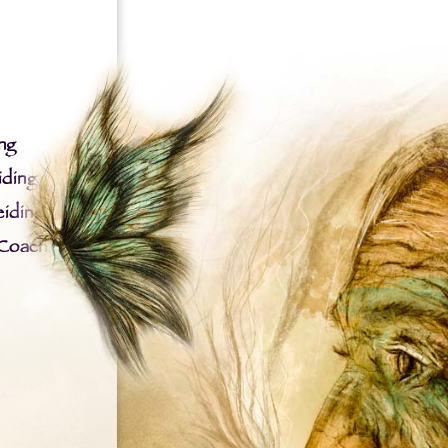
ng
iding
iding
 Coach