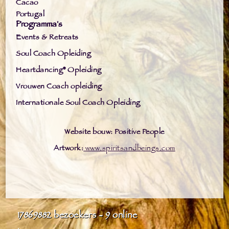
Cacao
Portugal
Programma's
Events & Retreats
Soul Coach Opleiding
Heartdancing® Opleiding
Vrouwen Coach opleiding
Internationale Soul Coach Opleiding
Website bouw: Positive People
Artwork:
www.spiritsandbeings.com
17869882
bezoekers - 9 online