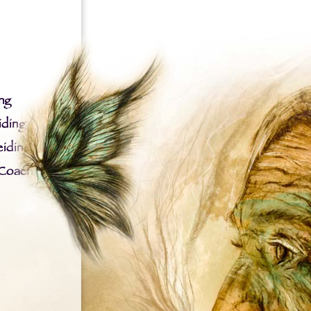
ng
iding
iding
 Coach