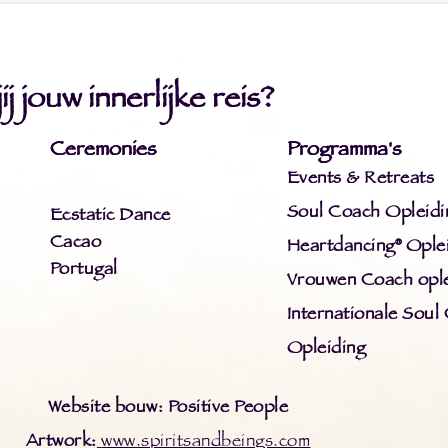
j jouw innerlijke reis?
Ceremonies
Programma's
Events & Retreats
Soul Coach Opleidi
Ecstatic Dance
Cacao
Heartdancing® Ople
Portugal
Vrouwen Coach ople
Internationale Soul
Opleiding
Website bouw: Positive People
Artwork:
www.spiritsandbeings.com