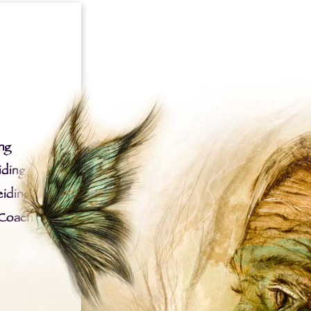
ng
iding
iding
 Coach