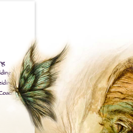
ng
iding
iding
 Coach