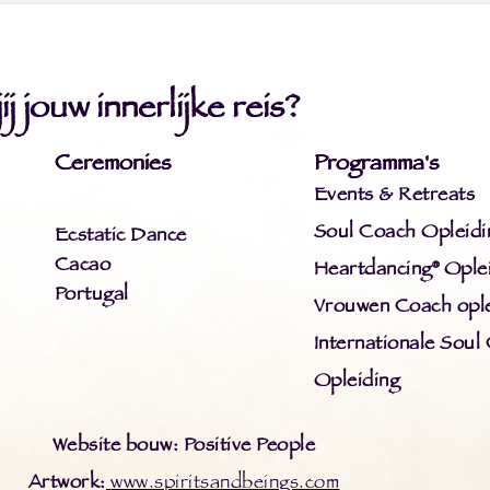
j jouw innerlijke reis?
Ceremonies
Programma's
Events & Retreats
Soul Coach Opleidi
Ecstatic Dance
Cacao
Heartdancing® Ople
Portugal
Vrouwen Coach ople
Internationale Soul
Opleiding
Website bouw: Positive People
Artwork:
www.spiritsandbeings.com