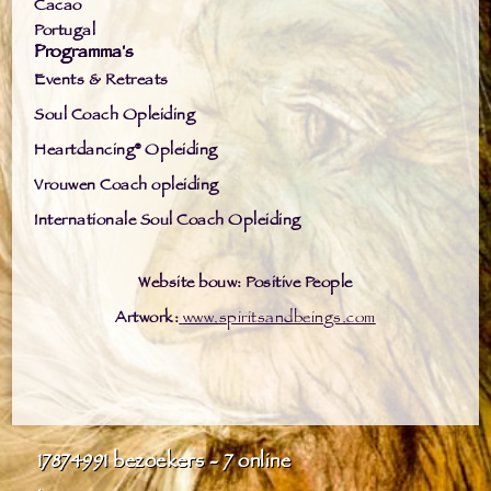
Cacao
Portugal
Programma's
Events & Retreats
Soul Coach Opleiding
Heartdancing® Opleiding
Vrouwen Coach opleiding
Internationale Soul Coach Opleiding
Website bouw: Positive People
Artwork:
www.spiritsandbeings.com
17874991
bezoekers - 7 online