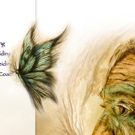
ng
iding
iding
 Coach