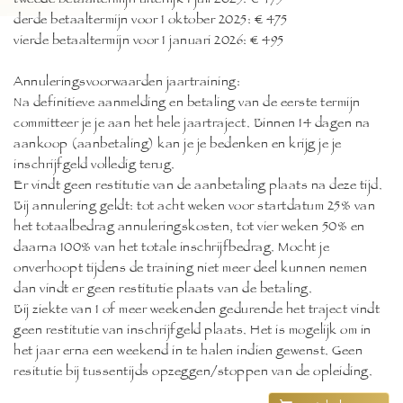
tweede betaaltermijn uiterlijk 1 juli 2025: € 475
derde betaaltermijn voor 1 oktober 2025: € 475
vierde betaaltermijn voor 1 januari 2026: € 495
Annuleringsvoorwaarden jaartraining:
Na definitieve aanmelding en betaling van de eerste termijn
committeer je je aan het hele jaartraject. Binnen 14 dagen na
aankoop (aanbetaling) kan je je bedenken en krijg je je
inschrijfgeld volledig terug.
Er vindt geen restitutie van de aanbetaling plaats na deze tijd.
Bij annulering geldt: tot acht weken voor startdatum 25% van
het totaalbedrag annuleringskosten, tot vier weken 50% en
daarna 100% van het totale inschrijfbedrag. Mocht je
onverhoopt tijdens de training niet meer deel kunnen nemen
dan vindt er geen restitutie plaats van de betaling.
Bij ziekte van 1 of meer weekenden gedurende het traject vindt
geen restitutie van inschrijfgeld plaats. Het is mogelijk om in
het jaar erna een weekend in te halen indien gewenst. Geen
resitutie bij tussentijds opzeggen/stoppen van de opleiding.