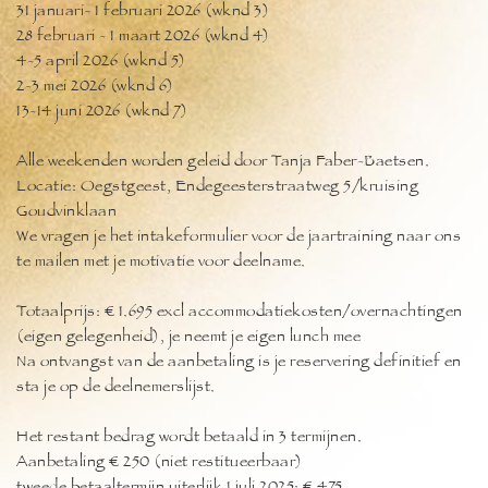
31 januari- 1 februari 2026 (wknd 3)
28 februari - 1 maart 2026 (wknd 4)
4-5 april 2026 (wknd 5)
2-3 mei 2026 (wknd 6)
13-14 juni 2026 (wknd 7)
Alle weekenden worden geleid door Tanja Faber-Baetsen.
Locatie: Oegstgeest, Endegeesterstraatweg 5/kruising
Goudvinklaan
We vragen je het intakeformulier voor de jaartraining naar ons
te mailen met je motivatie voor deelname.
Totaalprijs: € 1.695 excl accommodatiekosten/overnachtingen
(eigen gelegenheid), je neemt je eigen lunch mee
Na ontvangst van de aanbetaling is je reservering definitief en
sta je op de deelnemerslijst.
Het restant bedrag wordt betaald in 3 termijnen.
Aanbetaling € 250 (niet restitueerbaar)