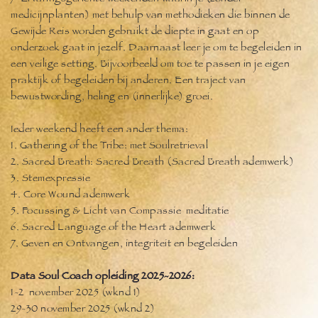
medicijnplanten) met behulp van methodieken die binnen de
Gewijde Reis worden gebruikt de diepte in gaat en op
onderzoek gaat in jezelf. Daarnaast leer je om te begeleiden in
een veilige setting. Bijvoorbeeld om toe te passen in je eigen
praktijk of begeleiden bij anderen. Een traject van
bewustwording, heling en (innerlijke) groei.
Ieder weekend heeft een ander thema:
1. Gathering of the Tribe: met Soulretrieval
2. Sacred Breath: Sacred Breath (Sacred Breath ademwerk)
3. Stemexpressie
4. Core Wound ademwerk
5. Focussing & Licht van Compassie meditatie
6. Sacred Language of the Heart ademwerk
7. Geven en Ontvangen, integriteit en begeleiden
Data Soul Coach opleiding 2025-2026:
1-2 november 2025 (wknd 1)
29-30 november 2025 (wknd 2)