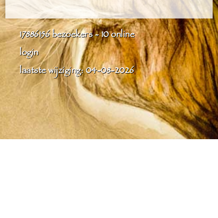
17886156
bezoekers - 10 online
login
laatste wijziging: 04-08-2026