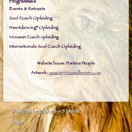
Programma's
Events & Retreats
Soul Coach Opleiding
Heartdancing® Opleiding
Vrouwen Coach opleiding
Internationale Soul Coach Opleiding
Website bouw: Positive People
Artwork:
www.spiritsandbeings.com
17882733
bezoekers - 5 online
login