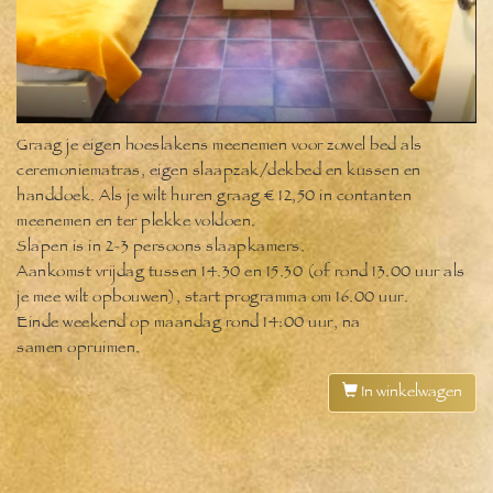
Graag je eigen hoeslakens meenemen voor zowel bed als
ceremoniematras, eigen slaapzak/dekbed en kussen en
handdoek. Als je wilt huren graag € 12,50 in contanten
meenemen en ter plekke voldoen.
Slapen is in 2-3 persoons slaapkamers.
Aankomst vrijdag tussen 14.30 en 15.30 (of rond 13.00 uur als
je mee wilt opbouwen), start programma om 16.00 uur.
Einde weekend op maandag rond 14:00 uur, na
samen opruimen.
In winkelwagen