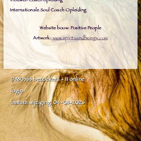
Vrouwen Coach opleiding
Internationale Soul Coach Opleiding
Website bouw: Positive People
Artwork:
www.spiritsandbeings.com
17880363
bezoekers - 11 online
login
laatste wijziging: 04-08-2026