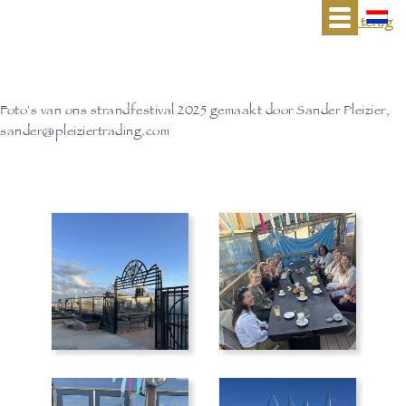
« terug
Foto's van ons strandfestival 2025 gemaakt door Sander Pleizier,
sander@pleiziertrading.com