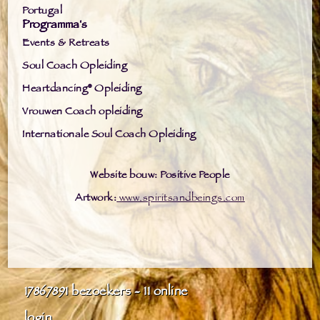
Portugal
Programma's
Events & Retreats
Soul Coach Opleiding
Heartdancing® Opleiding
Vrouwen Coach opleiding
Internationale Soul Coach Opleiding
Website bouw: Positive People
Artwork:
www.spiritsandbeings.com
17867891
bezoekers - 11 online
login