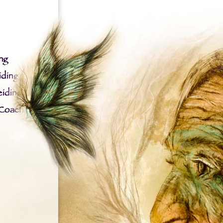
ng
iding
iding
 Coach