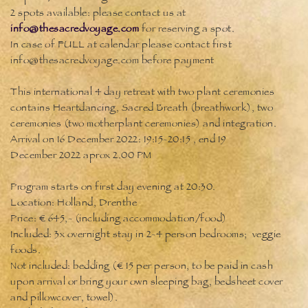
2 spots available: please contact us at
info@thesacredvoyage.com
for reserving a spot.
In case of FULL at calendar please contact first
info@thesacredvoyage.com before payment
This international 4 day retreat with two plant ceremonies
contains Heartdancing, Sacred Breath (breathwork), two
ceremonies (two motherplant ceremonies) and integration.
Arrival on 16 December 2022: 19:15-20:15 , end 19
December 2022 aprox 2.00 PM
Program starts on first day evening at 20:30.
Location: Holland, Drenthe
Price: € 645,- (including accommodation/food)
Included: 3x overnight stay in 2-4 person bedrooms; veggie
foods.
Not included: bedding (€ 15 per person, to be paid in cash
upon arrival or bring your own sleeping bag, bedsheet cover
and pillowcover, towel).