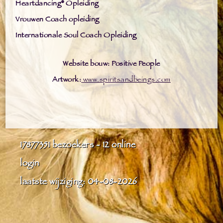
Heartdancing® Opleiding
Vrouwen Coach opleiding
Internationale Soul Coach Opleiding
Website bouw: Positive People
Artwork:
www.spiritsandbeings.com
17877351
bezoekers - 12 online
login
laatste wijziging: 04-08-2026