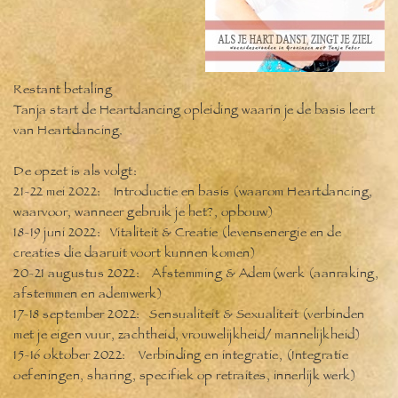
Restant betaling
Tanja start de Heartdancing opleiding waarin je de basis leert
van Heartdancing.
De opzet is als volgt:
21-22 mei 2022: Introductie en basis (waarom Heartdancing,
waarvoor,
wanneer gebruik je het?, opbouw)
18-19 juni 2022: Vitaliteit & Creatie (levensenergie en de
creaties die
daaruit voort kunnen komen)
20-21 augustus 2022: Afstemming & Adem(werk (aanraking,
afstemmen en
ademwerk)
17-18 september 2022: Sensualiteit & Sexualiteit (verbinden
met je eigen
vuur, zachtheid, vrouwelijkheid/ mannelijkheid)
15-16 oktober 2022: Verbinding en integratie, (Integratie
oefeningen,
sharing, specifiek op retraites, innerlijk werk)