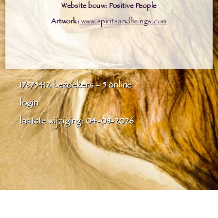
Website bouw: Positive People
Artwork:
www.spiritsandbeings.com
17875412
bezoekers - 5 online
login
laatste wijziging: 04-08-2026