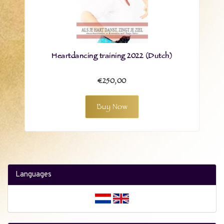
Heartdancing training 2022 (Dutch)
€250,00
Buy Now
Languages